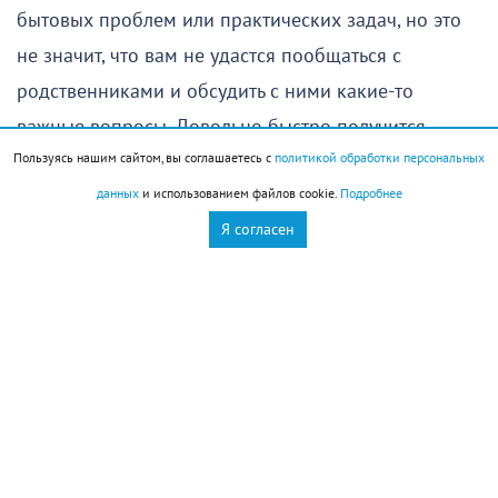
бытовых проблем или практических задач, но это
не значит, что вам не удастся пообщаться с
родственниками и обсудить с ними какие-то
важные вопросы. Довольно быстро получится
Пользуясь нашим сайтом, вы соглашаетесь с
политикой обработки персональных
прийти к общему решению.
данных
и использованием файлов cookie.
Подробнее
Единственное, на что стоит обратить внимание, —
Я согласен
это самочувствие, особенно если в последние
несколько дней вы уставали и не имели
возможности восстановить силы. Оставьте сегодня
побольше времени для отдыха — это позволит
избежать недомоганий в ближайшие дни.
Овен
(
21 марта
–
19 апреля
)