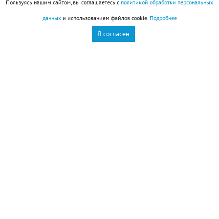
Пользуясь нашим сайтом, вы соглашаетесь с
политикой обработки персональных
чувстве меры и не испытывать организм на
данных
и использованием файлов cookie.
Подробнее
прочность.
Я согласен
Овен
(
21 марта
–
19 апреля
)
День окажется довольно сложным, особенно для
Овнов
, которые рассчитывали спокойно отдохнуть,
восстановить силы и заняться чем-то приятным.
Увы, провести день именно так едва ли удастся:
гораздо вероятнее, что вам придется решать
неожиданно возникшие проблемы или помогать
знакомым, оказавшимся в сложной ситуации.
Первая половина дня даст шанс удачно решить
какие-то сложные вопросы. Здесь важно не