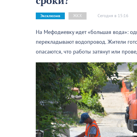
сроки?
Сегодня в 15:16
ЖКХ
Эксклюзив
На Мефодиевку идет «большая вода»: од
перекладывают водопровод. Жители гот
опасаются, что работы затянут или прове