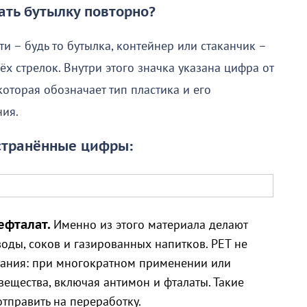
ать бутылку повторно?
и – будь то бутылка, контейнер или стаканчик –
ёх стрелок. Внутри этого значка указана цифра от
которая обозначает тип пластика и его
ния.
странённые цифры:
ефталат.
Именно из этого материала делают
оды, соков и газированных напитков. PET не
вания: при многократном применении или
ещества, включая антимон и фталаты. Такие
отправить на переработку.