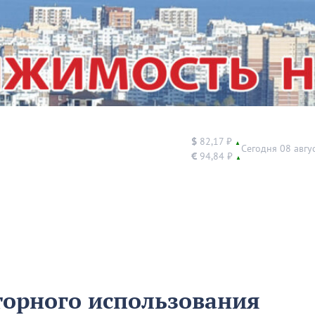
$
82,17 ₽
▲
Сегодня 08 авгу
€
94,84 ₽
▲
торного использования