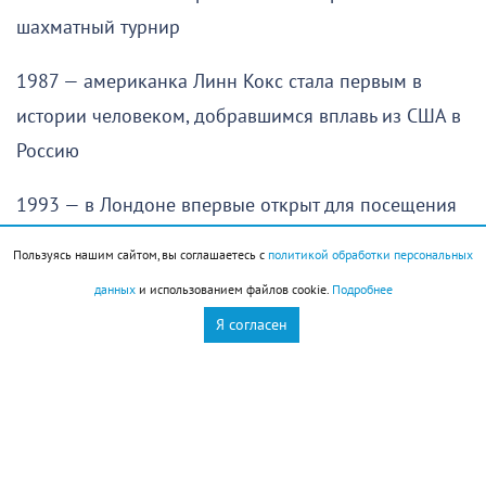
шахматный турнир
1987 — американка Линн Кокс стала первым в
истории человеком, добравшимся вплавь из США в
Россию
1993 — в Лондоне впервые открыт для посещения
туристами Букингемский дворец
Пользуясь нашим сайтом, вы соглашаетесь с
политикой обработки персональных
данных
и использованием файлов cookie.
Подробнее
История города
Я согласен
В 1930 году Новороссийск стал городом краевого
подчинения
Праздники