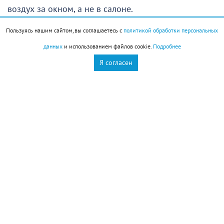
воздух за окном, а не в салоне.
Пользуясь нашим сайтом, вы соглашаетесь с
политикой обработки персональных
После такого разъяснения окно в маршрутке все же
данных
и использованием файлов cookie.
Подробнее
закрыли, пассажирка успокоилась и автобус
Я согласен
двинулся дальше.
Наше внимание привлек автобус, у которого был
приоткрыт капот. Водитель, видимо, опасался
перегрева двигателя и «охлаждал» его. Ездить с
таким капотом неприемлемо, на что проверяющие
специалисты и указали.