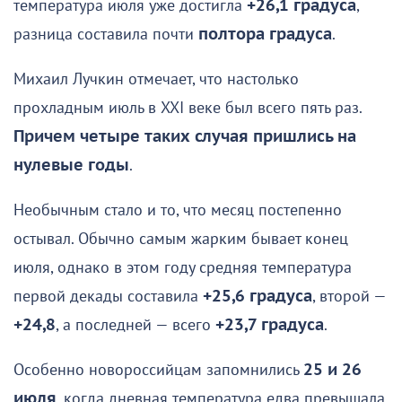
температура июля уже достигла
+26,1 градуса
,
разница составила почти
полтора градуса
.
Михаил Лучкин отмечает, что настолько
прохладным июль в XXI веке был всего пять раз.
Причем четыре таких случая пришлись на
нулевые годы
.
Необычным стало и то, что месяц постепенно
остывал. Обычно самым жарким бывает конец
июля, однако в этом году средняя температура
первой декады составила
+25,6 градуса
, второй —
+24,8
, а последней — всего
+23,7 градуса
.
Особенно новороссийцам запомнились
25 и 26
июля
, когда дневная температура едва превышала