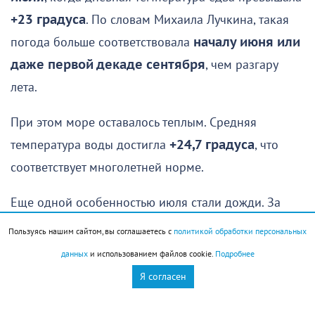
+23 градуса
. По словам Михаила Лучкина, такая
погода больше соответствовала
началу июня или
даже первой декаде сентября
, чем разгару
лета.
При этом море оставалось теплым. Средняя
температура воды достигла
+24,7 градуса
, что
соответствует многолетней норме.
Еще одной особенностью июля стали дожди. За
месяц выпало
96,2 миллиметра осадков
—
Пользуясь нашим сайтом, вы соглашаетесь с
политикой обработки персональных
примерно
на 50 процентов больше
данных
и использованием файлов cookie.
Подробнее
климатической нормы
. Самыми дождливыми
Я согласен
оказались
15, 16 и 26 июля
.