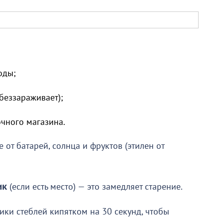
воды;
беззараживает);
очного магазина.
е от батарей, солнца и фруктов (этилен от
ик
(если есть место) — это замедляет старение.
ки стеблей кипятком на 30 секунд, чтобы