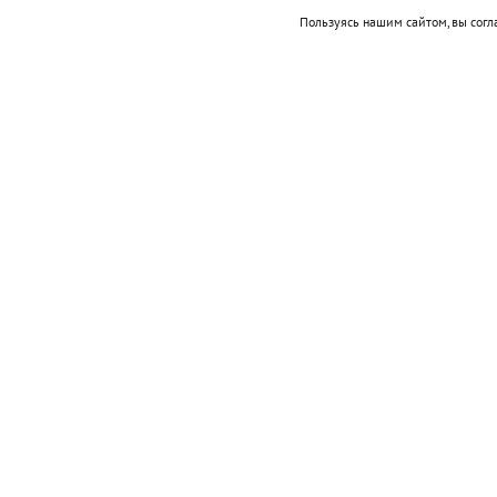
Пользуясь нашим сайтом, вы согл
Подписывайтесь на НР в
Тогда генеральный директор ООО «Южны