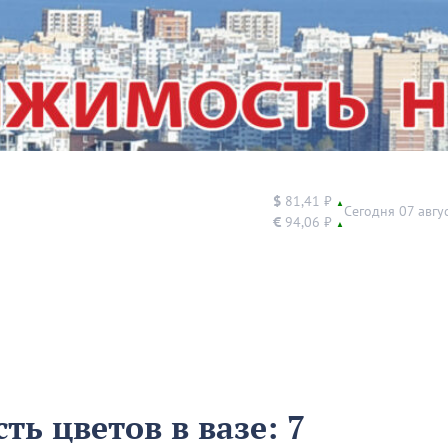
$
81,41 ₽
▲
Сегодня 07 авгу
€
94,06 ₽
▲
ть цветов в вазе: 7