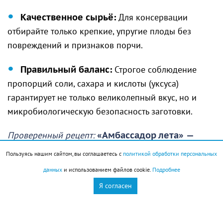
Качественное сырьё:
Для консервации
отбирайте только крепкие, упругие плоды без
повреждений и признаков порчи.
Правильный баланс:
Строгое соблюдение
пропорций соли, сахара и кислоты (уксуса)
гарантирует не только великолепный вкус, но и
микробиологическую безопасность заготовки.
Проверенный рецепт:
«Амбассадор лета»
—
маринованные огурчики с листьями
Пользуясь нашим сайтом, вы соглашаетесь с
политикой обработки персональных
смородины и хрена.
данных
и использованием файлов cookie.
Подробнее
Приготовьте маринад: на 1 литр воды добавьте 1,5
Я согласен
ст. ложки соли, 2 ст. ложки сахара и 50 мл уксуса
(9%). Доведите до кипения. Уложите