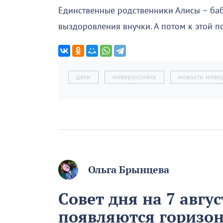
Единственные родственники Алисы – баб
выздоровления внучки. А потом к этой 
дети
новороссийск
новости ново
Ольга Брынцева
Совет дня на 7 авгу
появляются горизон