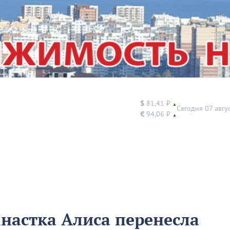
$
81,41 ₽
▲
Сегодня 07 авгу
€
94,06 ₽
▲
настка Алиса перенесла