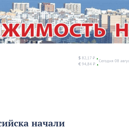
$
82,17 ₽
▲
Сегодня 08 авгу
€
94,84 ₽
▲
сийска начали