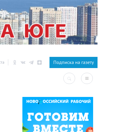
×
Подписка на газету
ста