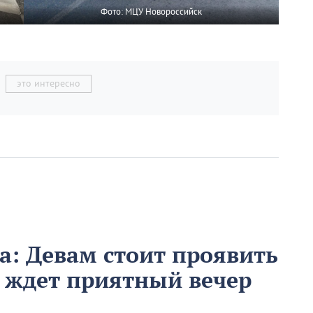
Фото: МЦУ Новороссийск
это интересно
та: Девам стоит проявить
в ждет приятный вечер