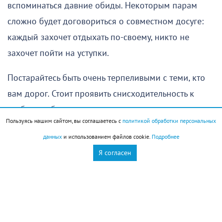
вспоминаться давние обиды. Некоторым парам
сложно будет договориться о совместном досуге:
каждый захочет отдыхать по-своему, никто не
захочет пойти на уступки.
Постарайтесь быть очень терпеливыми с теми, кто
вам дорог. Стоит проявить снисходительность к
слабостям близких; они ответят вам тем же.
Пользуясь нашим сайтом, вы соглашаетесь с
политикой обработки персональных
Овен
(
21 марта
–
19 апреля
)
данных
и использованием файлов cookie.
Подробнее
Я согласен
Не время рисковать. Утро требует осторожности и
хорошо продуманных действий. В первую очередь
это касается финансов и деловой сферы в целом.
Какие-то кардинальные перемены к лучшему в этих