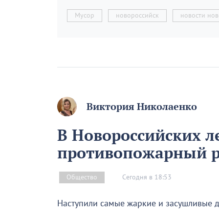
Мусор
новороссийск
новости нов
Виктория Николаенко
В Новороссийских л
противопожарный 
Сегодня в 18:53
Общество
Наступили самые жаркие и засушливые д