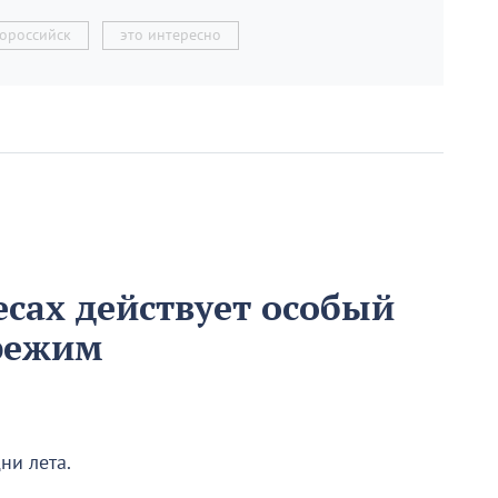
ороссийск
это интересно
есах действует особый
режим
ни лета.