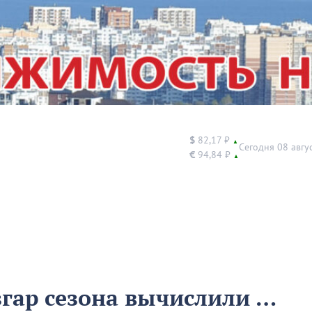
$
82,17 ₽
▲
Сегодня 08 авгу
€
94,84 ₽
▲
згар сезона вычислили …