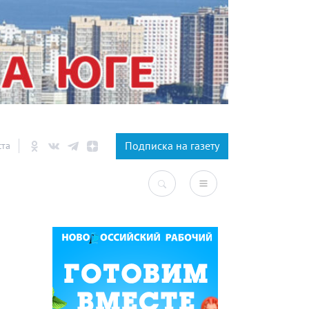
×
Подписка на газету
ста