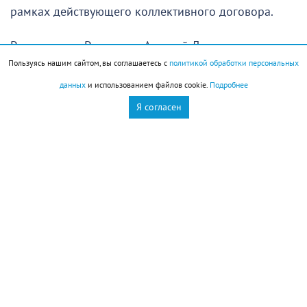
рамках действующего коллективного договора.
Ранее глава «Росатома» Алексей Лихачев
Пользуясь нашим сайтом, вы соглашаетесь с
политикой обработки персональных
подчеркнул, что «Янина» была обычным
данных
и использованием файлов cookie.
Подробнее
гражданским контейнеровозом, перевозившим
Я согласен
продукты питания, строительные и отделочные
материалы. Судно находилось в международных
водах.
Новороссийск
Новости Новороссийск
это интересно