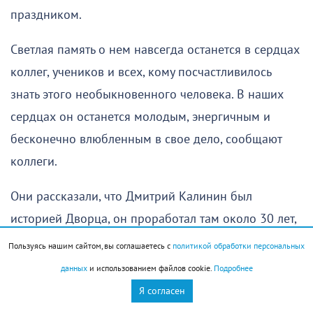
праздником.
Светлая память о нем навсегда останется в сердцах
коллег, учеников и всех, кому посчастливилось
знать этого необыкновенного человека. В наших
сердцах он останется молодым, энергичным и
бесконечно влюбленным в свое дело, сообщают
коллеги.
Они рассказали, что Дмитрий Калинин был
историей Дворца, он проработал там около 30 лет,
только три последних года по состоянию здоровья
Пользуясь нашим сайтом, вы соглашаетесь с
политикой обработки персональных
уже не смог там трудиться.
данных
и использованием файлов cookie.
Подробнее
Я согласен
Журналисты «Новороссийского рабочего» хорошо