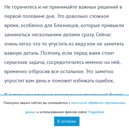
Не горячитесь и не принимайте важных решений в
первой половине дня. Это довольно сложное
время, особенно для Близнецов, которые привыкли
заниматься несколькими делами сразу. Сейчас
очень легко что-то упустить из виду или не заметить
важную деталь. Поэтому, если перед вами стоит
серьезная задача, сосредоточьтесь именно на ней,
временно отбросив все остальное. Это заметно
упростит вам день и поможет избежать ошибок.
В остальном влияние позитивных тенденций будет
Пользуясь нашим сайтом, вы соглашаетесь с
политикой обработки персональных
достаточно сильным. Особенно приятно, что оно
данных
и использованием файлов cookie.
Подробнее
обещает успехи тем, кто серьезно относится к
Я согласен
любым делам, за которые берется.