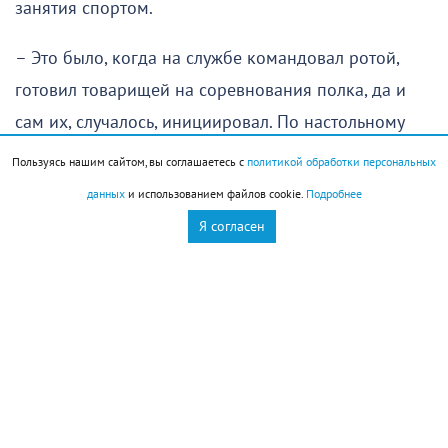
занятия спортом.
– Это было, когда на службе командовал ротой,
готовил товарищей на соревнования полка, да и
сам их, случалось, инициировал. По настольному
теннису, например. Всего-то и нужно было —
Пользуясь нашим сайтом, вы соглашаетесь с
политикой обработки персональных
получить одобрение руководства, найти столы,
данных
и использованием файлов cookie.
Подробнее
организовать зоны и распределить участников.
Я согласен
Предлагая что-то, всегда сталкиваешься с бо́льшим
количеством вопросов, чем сложностей. Но только
так все в нашей жизни и работает: если видишь,
чего-то не хватает, нужно брать дело в свои руки и
заниматься им.