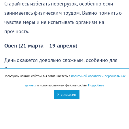
Старайтесь избегать перегрузок, особенно если
занимаетесь физическим трудом. Важно помнить о
чувстве меры и не испытывать организм на
прочность.
Овен
(
21 марта
–
19 апреля
)
День окажется довольно сложным, особенно для
Овнов
, которые рассчитывали спокойно отдохнуть,
Пользуясь нашим сайтом, вы соглашаетесь с
политикой обработки персональных
восстановить силы и заняться чем-то приятным.
данных
и использованием файлов cookie.
Подробнее
Увы, провести день именно так едва ли удастся:
Я согласен
гораздо вероятнее, что вам придется решать
неожиданно возникшие проблемы или помогать
знакомым, оказавшимся в сложной ситуации.