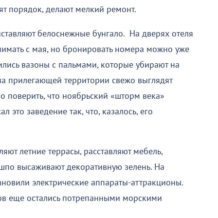
ят порядок, делают мелкий ремонт.
ыставляют белоснежные бунгало. На дверях отеля
инимать с мая, но бронировать номера можно уже
ились вазоны с пальмами, которые убирают на
 на прилегающей территории свежо выглядят
но поверить, что ноябрьский «шторм века»
 это заведение так, что, казалось, его
яют летние террасы, расставляют мебель,
ашпо высаживают декоративную зелень. На
ановили электрические аппараты-аттракционы.
ков еще остались потрепанными морскими