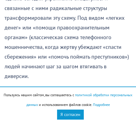
связанные с ними радикальные структуры
трансформировали эту схему. Под видом «легких
денег» или «помощи правоохранительным
органам» (классическая схема телефонного
мошенничества, когда жертву убеждают «спасти
сбережения» или «помочь поймать преступников»)
людей начинают шаг за шагом втягивать в
диверсии.
От денежных переводов — к поджогам
Пользуясь нашим сайтом, вы соглашаетесь с
политикой обработки персональных
данных
и использованием файлов cookie.
Подробнее
Сценарий вербовки обычно развивается по
Я согласен
отработанной психологами схеме:
Втереться в доверие или загнать в