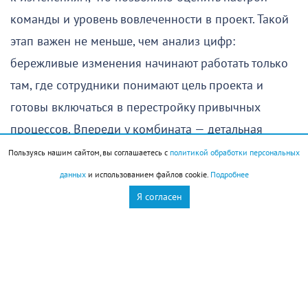
команды и уровень вовлеченности в проект. Такой
этап важен не меньше, чем анализ цифр:
бережливые изменения начинают работать только
там, где сотрудники понимают цель проекта и
готовы включаться в перестройку привычных
процессов. Впереди у комбината — детальная
диагностика, фиксация потерь и поиск решений,
Пользуясь нашим сайтом, вы соглашаетесь с
политикой обработки персональных
которые помогут сделать прием свеклы быстрее,
данных
и использованием файлов cookie.
Подробнее
точнее и более управляемым.
Я согласен
Федеральный проект «Производительность труда»
в составе национального проекта «Эффективная и
конкурентная экономика» помогает предприятиям
находить внутренние резервы, сокращать потери и