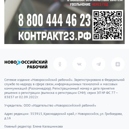
Сетевое издание «Новороссийский рабочий». Зарегистрировано в Федеральной
службе по надзору в сфере связи, информационных технологий и массовых
коммуникаций (Роскомнадзор). Регистрационный номер и дата принятия
решения о регистрации (выписка о регистрации СМИ): серия ЭЛ № ФС 77 –
83837 от 02.09.2022г.
Учредитель: ООО «Издательство «Новороссийский рабочий»
Адрес редакции: 353915, Краснодарский край, г. Новороссийск, ул. Грибоедова,
д.16
Главный редактор: Елена Калашникова