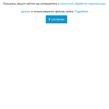
Пользуясь нашим сайтом, вы соглашаетесь с
политикой обработки персональных
восстановить силы и заняться чем-то приятным.
данных
и использованием файлов cookie.
Подробнее
Увы, провести день именно так едва ли удастся:
Я согласен
гораздо вероятнее, что вам придется решать
неожиданно возникшие проблемы или помогать
знакомым, оказавшимся в сложной ситуации.
Первая половина дня даст шанс удачно решить
какие-то сложные вопросы. Здесь важно не
растеряться и действовать быстро. Не исключено,
что придется полагаться на интуицию, поскольку
времени на сбор всей необходимой информации
может не оказаться. К счастью, внутренний голос
вас не подведет: его подсказки окажутся верными
и своевременными. Единственное исключение —