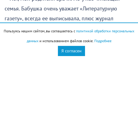
семья. Бабушка очень уважает «Литературную
газету», всегда ее выписывала, плюс журнал
«Юность». Она до сих пор знает наизусть многие
Пользуясь нашим сайтом, вы соглашаетесь с
политикой обработки персональных
произведения Маяковского и мне привила любовь
данных
и использованием файлов cookie.
Подробнее
к поэту. В детстве мне много читали вслух,
Я согласен
наверное, это наложило свой отпечаток.