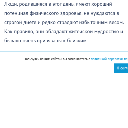
Люди, родившиеся в этот день, имеют хороший
потенциал физического здоровья, не нуждаются в
строгой диете и редко страдают избыточным весом.
Как правило, они обладают житейской мудростью и
бывают очень привязаны к близким
Стрижка
Пользуясь нашим сайтом, вы соглашаетесь с
политикой обработки пе
Я сог
Поход в парикмахерскую в этот день желательно
отменить
Новороссийск
Новости Новороссийск
это интересно