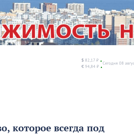
$
82,17 ₽
▲
Сегодня 08 авгу
€
94,84 ₽
▲
о, которое всегда под