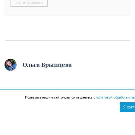
это интересно
Ольга Брынцева
12 августа отмечаем
День молодёжи. Если вам
Пользуясь нашим сайтом, вы соглашаетесь с
политикой обработки пе
начинают говорить, что
Я сог
вы ещё молодой, то вы
уже старый