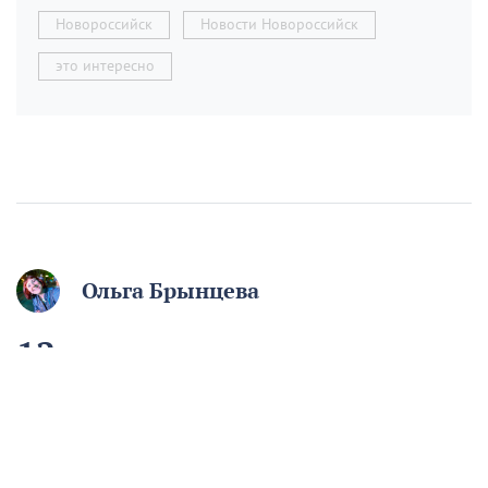
Новороссийск
Новости Новороссийск
это интересно
Ольга Брынцева
12 августа отмечаем
День молодёжи. Если вам
начинают говорить, что
вы ещё молодой, то вы