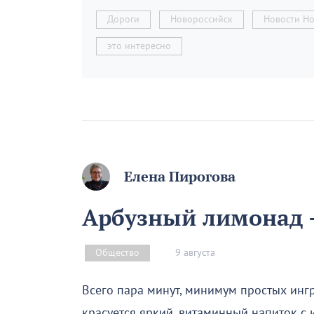
Дороги
Новороссийск
Новости Н
это интересно
Елена Пирогова
Арбузный лимонад –
9 августа
Общество
Всего пара минут, минимум простых инг
красуется яркий, витаминный напиток с