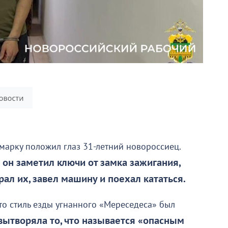
омарку положил глаз 31-летний новороссиец.
он заметил ключи от замка зажигания,
л их, завел машину и поехал кататься.
то стиль езды угнанного «Мереседеса» был
вытворяла то, что называется «опасным