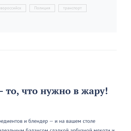
овороссийск
Полиция
транспорт
 то, что нужно в жару!
редиентов и блендер — и на вашем столе
 идеальным балансом сладкой арбузной мякоти и