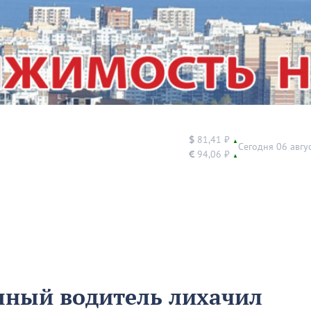
$
81,41 ₽
▲
Сегодня 06 авгу
€
94,06 ₽
▲
яный водитель лихачил