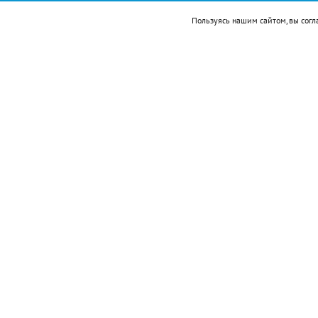
Пользуясь нашим сайтом, вы согл
Подписывайтесь на НР в
Ингредиенты: арбуз 300 г, лимонный с
Приготовление:
разрезать арбуз на не
косточек.
Переложить арбуз в чашу блендера, взби