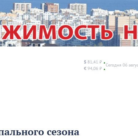
$
81,41 ₽
▲
Сегодня 06 авгу
€
94,06 ₽
▲
пального сезона