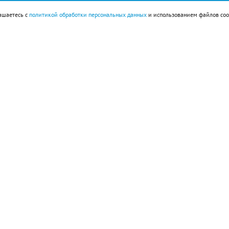
ашаетесь с
политикой обработки персональных данных
и использованием файлов coo
ок 160 г, сахарный сироп 3 ст. л., лед.
большие кубики, предварительно очистив его от
ть до однородной массы. Понемногу добавлять к