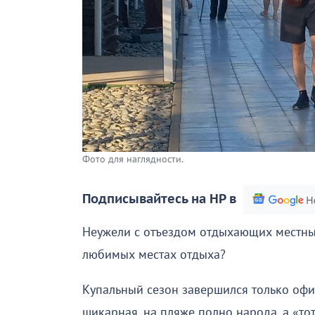
Фото для наглядности.
Подписывайтесь на НР в
Неужели с отъездом отдыхающих местны
любимых местах отдыха?
Купальный сезон завершился только офиц
шикарная, на пляже полно народа, а «т