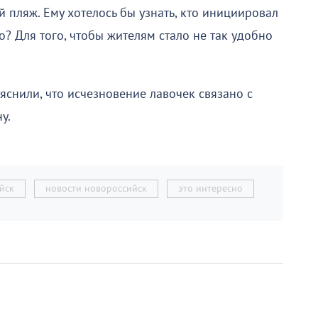
й пляж. Ему хотелось бы узнать, кто инициировал
о? Для того, чтобы жителям стало не так удобно
яснили, что исчезновение лавочек связано с
у.
йск
новости новороссийск
это интересно