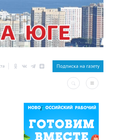
×
Подписка на газету
ста