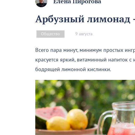
Елена Пирогова
Арбузный лимонад –
9 августа
Общество
Всего пара минут, минимум простых инг
красуется яркий, витаминный напиток с
бодрящей лимонной кислинки.