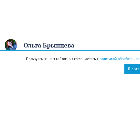
Ольга Брынцева
Пользуясь нашим сайтом, вы соглашаетесь с
политикой обработки пе
12 августа отмечаем
Я сог
День молодёжи. Если вам
начинают говорить, что
вы ещё молодой, то вы
уже старый
12 августа
Общество