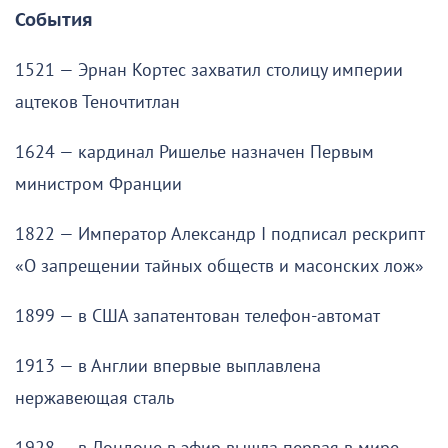
События
1521 — Эрнан Кортес захватил столицу империи
ацтеков Теночтитлан
1624 — кардинал Ришелье назначен Первым
министром Франции
1822 — Император Александр I подписал рескрипт
«О запрещении тайных обществ и масонских лож»
1899 — в США запатентован телефон-автомат
1913 — в Англии впервые выплавлена
нержавеющая сталь