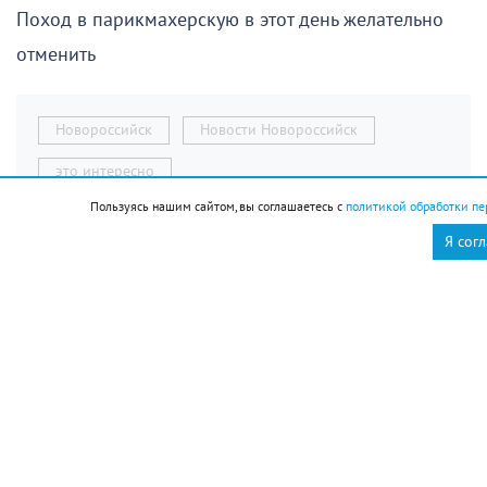
Поход в парикмахерскую в этот день желательно
отменить
Новороссийск
Новости Новороссийск
это интересно
Пользуясь нашим сайтом, вы соглашаетесь с
политикой обработки пе
Я сог
Ресурсоснабжающая
организация Кавказского
района на треть