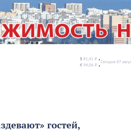
$
81,41 ₽
▲
Сегодня 07 авгу
€
94,06 ₽
▲
здевают» гостей,