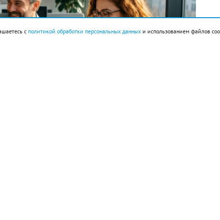
ашаетесь с
политикой обработки персональных данных
и использованием файлов coo
империи ацтеков Теночтитлан