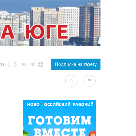
×
Подписка на газету
ста