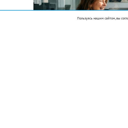
Пользуясь нашим сайтом, вы согл
Фото автора. Сгенерировано ИИ
Подписывайтесь на НР в
События
1521 — Эрнан Кортес захватил столицу 