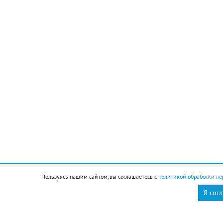
Совет дня на 10 августа:
будь как море –
поволнуйся и успокойся
10 августа
Общество
27-й лунный день
Пользуясь нашим сайтом, вы соглашаетесь с
политикой обработки пе
Я сог