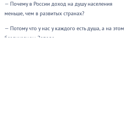
— Почему в России доход на душу населения
меньше, чем в развитых странах?
— Потому что у нас у каждого есть душа, а на этом
бездуховном Западе…
Новороссийск
Новости Новороссийск
это интересно
Ольга Брынцева