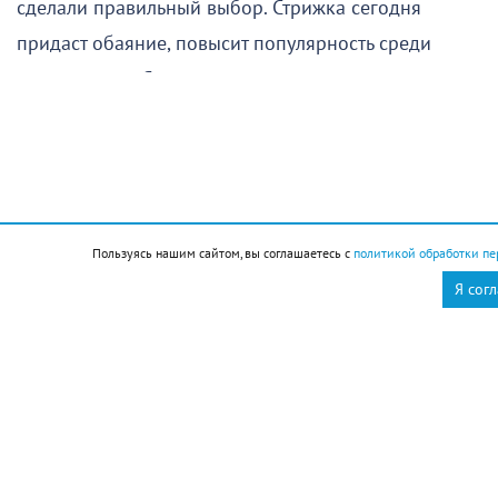
сделали правильный выбор. Стрижка сегодня
придаст обаяние, повысит популярность среди
окружающих. Смена цвета волос привлечёт
энергию и денежное благосостояние
Новороссийск
Новости Новороссийск
это интересно
Пользуясь нашим сайтом, вы соглашаетесь с
политикой обработки пе
Я сог
Елена Пирогова