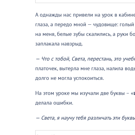
А однажды нас привели на урок в кабинет
глаза, а передо мной — чудовище: голый
на меня, белые зубы скалились, а руки бо
заплакала навзрыд.
— Что с тобой, Света, перестань, это уче
платочек, вытерла мне глаза, налила вод
долго не могла успокоиться.
На этом уроке мы изучали две буквы – «
делала ошибки.
— Света, я научу тебя различать эти буквы