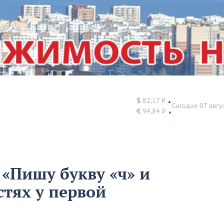
$
82,17 ₽
▲
Сегодня 07 авгу
€
94,84 ₽
▲
 «Пишу букву «ч» и
стях у первой