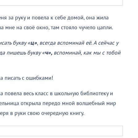
я за руку и повела к себе домой, она жила
а мне на своё окно, там стояло чучело цапли.
сать букву «
ц»
, всегда вспоминай её. А сейчас у
да пишешь букву «
ч»,
вспоминай, как мы с тобой
ла писать с ошибками!
а повела весь класс в школьную библиотеку и
ительница открыла передо мной волшебный мир
беря в руки свою очередную книгу.