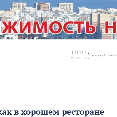
$
81,41 ₽
▲
Сегодня 07 авгу
€
94,06 ₽
▲
как в хорошем ресторане