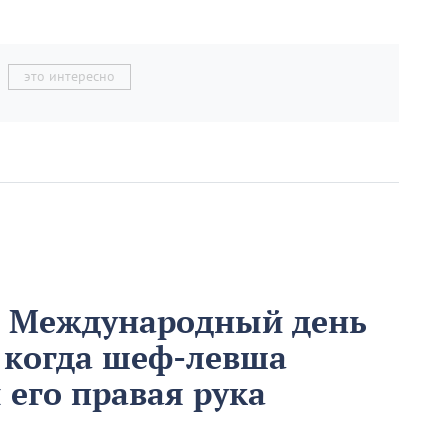
это интересно
м Международный день
 когда шеф-левша
ы его правая рука