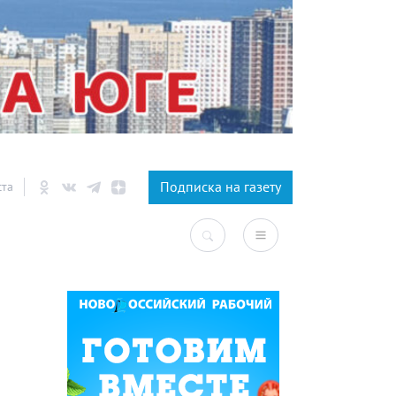
×
Подписка на газету
ста