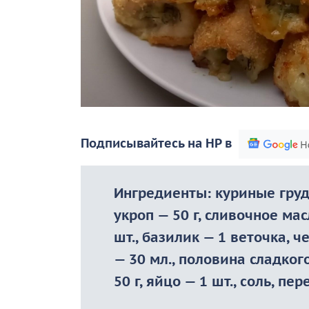
Подписывайтесь на НР в
Ингредиенты: куриные грудк
укроп — 50 г, сливочное ма
шт., базилик — 1 веточка, ч
— 30 мл., половина сладког
50 г, яйцо — 1 шт., соль, пер