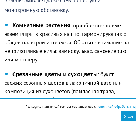
Зелень оживляет даже самую строгую и
монохромную обстановку.
Комнатные растения
: приобретите новые
экземпляры в красивых кашпо, гармонирующих с
общей палитрой интерьера. Обратите внимание на
неприхотливые виды: замиокулькас, сансевиерию
или монстеру.
Срезанные цветы и сухоцветы
: букет
свежих сезонных цветов в лаконичной вазе или
композиция из сухоцветов (пампасная трава,
хлопок, лагурус) добавит пространству
Пользуясь нашим сайтом, вы соглашаетесь с
политикой обработки пе
изысканности.
Я сог
4. Настенный декор: галерея