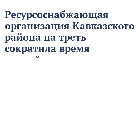
Ресурсоснабжающая
организация Кавказского
района на треть
сократила время
аварийно-
восстановительных
работ
13 августа
Нацпроекты
На предприятии «Водоканал» в Кропоткине
оптимизировали процесс проведения аварийно-
восстановительных работ в рамках регионального