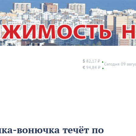
$
82,17 ₽
▲
Сегодня 09 авгу
€
94,84 ₽
▲
чка-вонючка течёт по