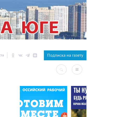
×
Подписка на газету
ста