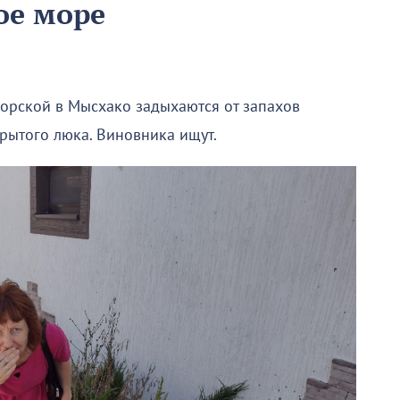
ое море
орской в Мысхако задыхаются от запахов
крытого люка. Виновника ищут.