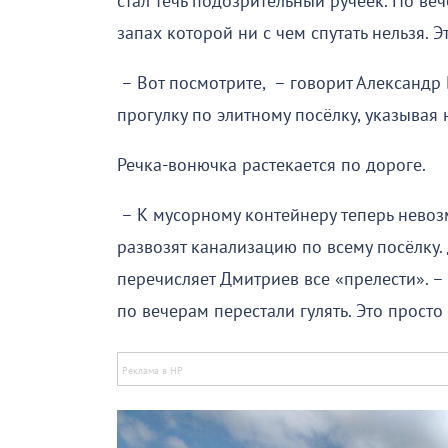
стал течь подозрительный ручеёк. По ве
запах которой ни с чем спутать нельзя. Э
– Вот посмотрите, – говорит Александр 
прогулку по элитному посёлку, указывая 
Речка-вонючка растекается по дороге.
– К мусорному контейнеру теперь невоз
развозят канализацию по всему посёлку. 
перечисляет Дмитриев все «прелести». – 
по вечерам перестали гулять. Это прост