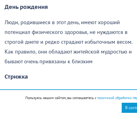
День рождения
Люди, родившиеся в этот день, имеют хороший
потенциал физического здоровья, не нуждаются в
строгой диете и редко страдают избыточным весом.
Как правило, они обладают житейской мудростью и
бывают очень привязаны к близким
Стрижка
Поход в парикмахерскую в этот день желательно
Пользуясь нашим сайтом, вы соглашаетесь с
политикой обработки пе
отменить
Я сог
Новороссийск
Новости Новороссийск
это интересно