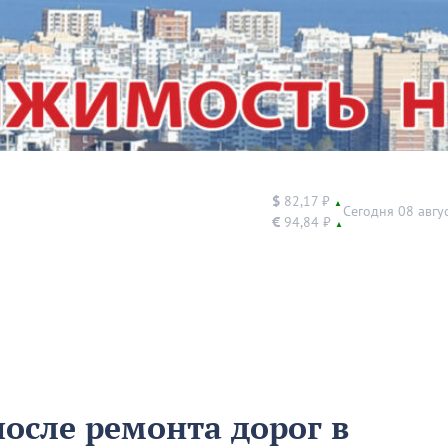
$
82,17 ₽
▲
Сегодня 08 авгу
€
94,84 ₽
▲
сле ремонта дорог в