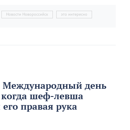
Новости Новороссийск
это интересно
м Международный день
 когда шеф-левша
ы его правая рука