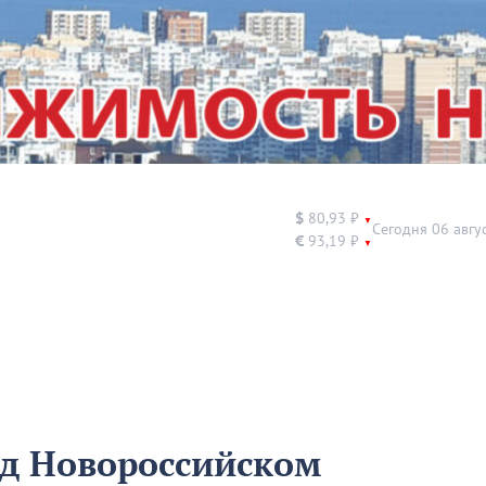
$
80,93 ₽
▼
Сегодня 06 авгу
€
93,19 ₽
▼
од Новороссийском