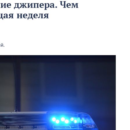
ние джипера. Чем
щая неделя
й.