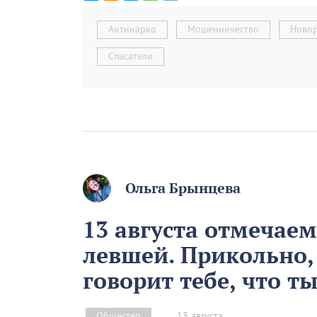
Антинарко
Мошенничество
Новор
Спасатели
Ольга Брынцева
13 августа отмечае
левшей. Прикольно,
говорит тебе, что т
13 августа
Общество