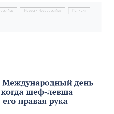
оссийск
Новости Новороссийск
Полиция
м Международный день
 когда шеф-левша
ы его правая рука