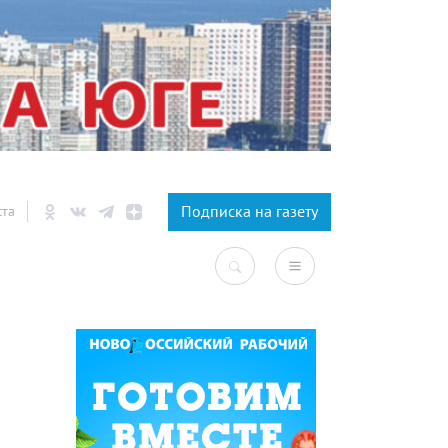
×
Подписка на газету
ста