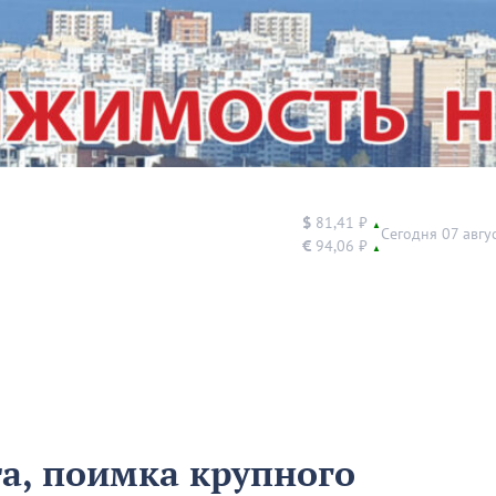
$
81,41 ₽
▲
Сегодня 07 авгу
€
94,06 ₽
▲
а, поимка крупного