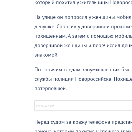
который похитил у жительницы Новорос
На улице он попросил у женщины мобиль
девушке. Спросив у доверчивой прохожей
похищенным. А затем с помощью мобиль
доверчивой женщины и перечислил деньги
знакомой.
По горячим следам злоумышленник был 
службы полиции Новороссийска. Похище
потерпевшей.
Перед судом за кражу телефона предста
района, который похитил у спящего му