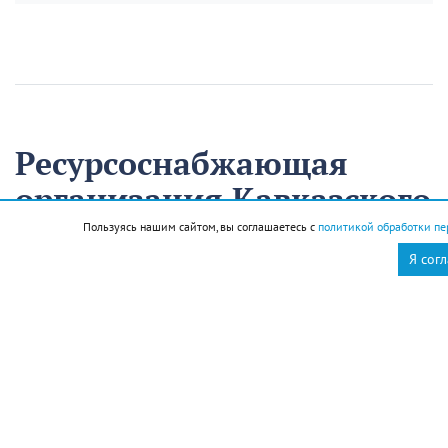
Ресурсоснабжающая
организация Кавказского
района на треть
Пользуясь нашим сайтом, вы соглашаетесь с
политикой обработки пе
сократила время
Я сог
аварийно-
восстановительных
работ
13 августа
Нацпроекты