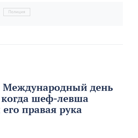
Полиция
м Международный день
 когда шеф-левша
ы его правая рука