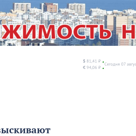
$
81,41 ₽
▲
Сегодня 07 авгу
€
94,06 ₽
▲
азыскивают