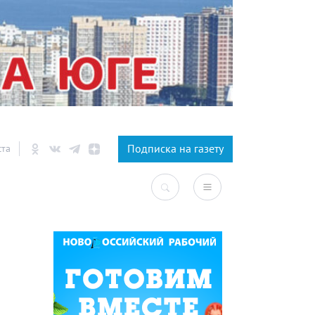
×
Подписка на газету
ста