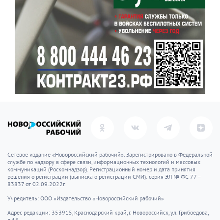
Сетевое издание «Новороссийский рабочий». Зарегистрировано в Федеральной
службе по надзору в сфере связи, информационных технологий и массовых
коммуникаций (Роскомнадзор). Регистрационный номер и дата принятия
решения о регистрации (выписка о регистрации СМИ): серия ЭЛ № ФС 77 –
83837 от 02.09.2022г.
Учредитель: ООО «Издательство «Новороссийский рабочий»
Адрес редакции: 353915, Краснодарский край, г. Новороссийск, ул. Грибоедова,
д.16