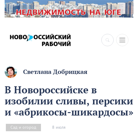
×
Светлана Добрицкая
В Новороссийске в
изобилии сливы, персики
и «абрикосы-шикардосы»
8 июля
Сад и огород