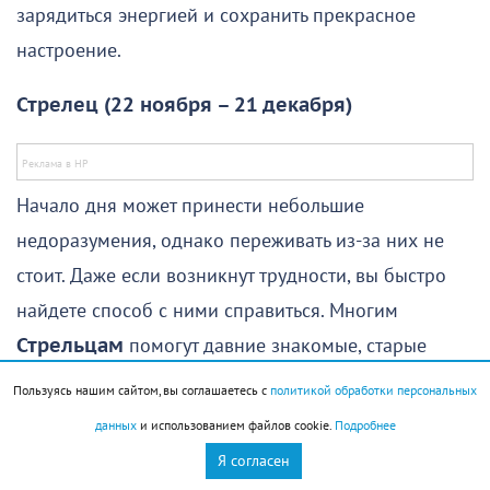
зарядиться энергией и сохранить прекрасное
настроение.
Стрелец (22 ноября – 21 декабря)
Начало дня может принести небольшие
недоразумения, однако переживать из-за них не
стоит. Даже если возникнут трудности, вы быстро
найдете способ с ними справиться. Многим
Стрельцам
помогут давние знакомые, старые
друзья или кто-то из родственников, поэтому не
Пользуясь нашим сайтом, вы соглашаетесь с
политикой обработки персональных
стесняйтесь обращаться за поддержкой.
данных
и использованием файлов cookie.
Подробнее
Я согласен
Самой удачной частью дня станет его середина,