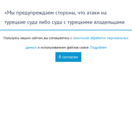
«Мы предупреждаем стороны, что атаки на
турецкие суда либо суда с турецкими владельцами
или турецким экипажем становятся для нас
Пользуясь нашим сайтом, вы соглашаетесь с
политикой обработки персональных
серьезной проблемой», — подытожил он.
данных
и использованием файлов cookie.
Подробнее
Накануне сухогруз MV Güllük под турецким флагом
Я согласен
подвергся удару дрона у побережья порта
Новороссийск. Как сообщил регулятор Gemi Trafık,
за этим стоит Киев. А до этого в понедельник под
атаку попало судно MV Reyhan Sarı с овощами и
фруктами, пострадали четыре человека. По словам
капитана Ялчына Шахина, ВСУ запустили по ним
шесть-семь беспилотников.